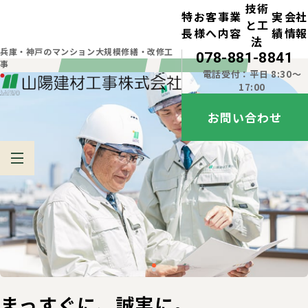
技術
特
お客
事業
実
会社
と工
長
様へ
内容
績
情報
法
兵庫・神戸のマンション大規模修繕・改修工
078-881-8841
事
電話受付：平日 8:30～
17:00
お問い合わせ
まっすぐに、誠実に。