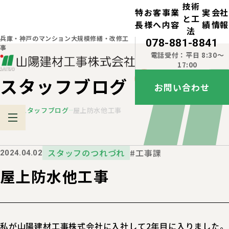
技術
特
お客
事業
実
会社
と工
長
様へ
内容
績
情報
法
兵庫・神戸のマンション大規模修繕・改修工
078-881-8841
事
電話受付：平日 8:30～
17:00
スタッフブログ
お問い合わせ
TOP
スタッフブログ
屋上防水他工事
スタッフのつれづれ
#工事課
2024.04.02
屋上防水他工事
私が山陽建材工事株式会社に入社して2年目に入りました。